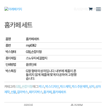
홈
/
손잡이형
/ 홈카페 세트
홈카페 세트
품명
홈카페 세트
품번
mp0362
박스형태
G형, 손잡이형
종이재질
스노우지+E골합지
인쇄방법
옵셋인쇄
박스특징
G형 형태의 상자입니다. 내부에 제품이 흔
들리지 않게 제품에 맞게 타공하여 고정했
습니다.
카테고리:
G형
,
손잡이형
태그:
박스
,
박스디자인
,
박스제작
,
박스주문제작
,
상자
,
상자
제작
,
선물
,
칼라박스
,
패키지박스
,
홈카페
,
홈카페세트
이미지
추가 정보