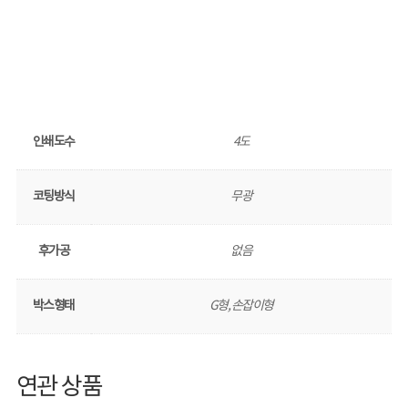
인쇄도수
4도
코팅방식
무광
후가공
없음
박스형태
G형, 손잡이형
연관 상품