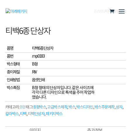
홈
/
B형
/ 티백6종 단상자
티백6종 단상자
품명
티백6종 단상자
품번
mp0183
박스형태
B형
종이재질
RIV
인쇄방법
옵셋인쇄
박스특징
B형 형태의 단상자입니다. 같은 사이즈에
각각 다른 디자인으로 특색을 주어 작업하
였습니다.
카테고리:
B형
태그:
B형박스
,
고급박스제작
,
박스
,
박스디자인
,
박스주문제작
,
상자
,
칼라박스
,
티백
,
티백단상자
,
패키지박스
이미지
추가 정보