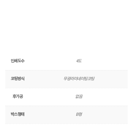
인쇄도수
4도
코팅방식
무광라미네이팅코팅
후가공
없음
박스형태
B형