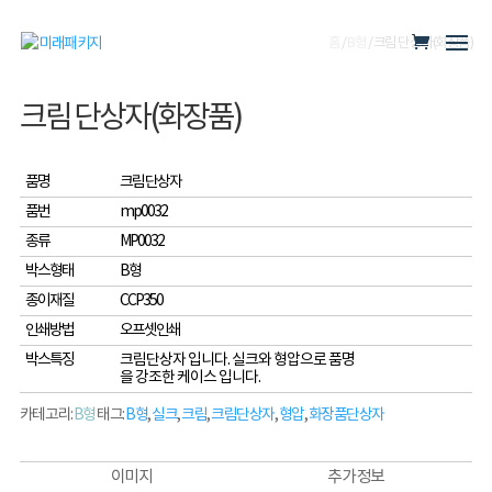
홈
/
B형
/ 크림 단상자(화장품)
크림 단상자(화장품)
품명
크림 단상자
품번
mp0032
종류
MP0032
박스형태
B형
종이재질
CCP350
인쇄방법
오프셋인쇄
박스특징
크림단상자 입니다. 실크와 형압으로 품명
을 강조한 케이스 입니다.
카테고리:
B형
태그:
B형
,
실크
,
크림
,
크림단상자
,
형압
,
화장품단상자
이미지
추가 정보