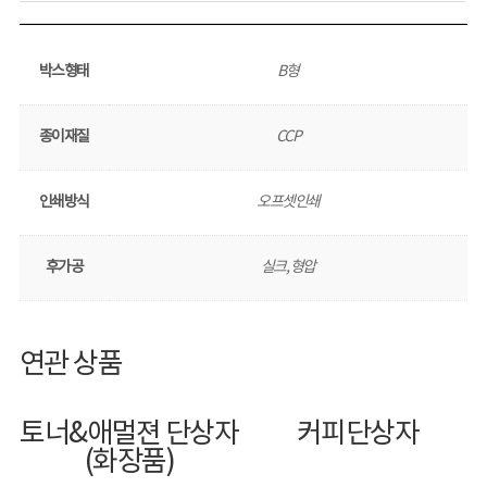
박스형태
B형
종이재질
CCP
인쇄방식
오프셋인쇄
후가공
실크, 형압
연관 상품
토너&애멀젼 단상자
커피단상자
(화장품)