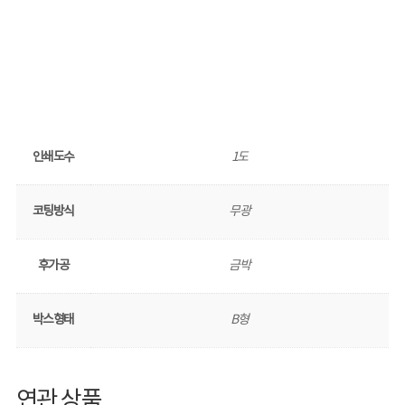
인쇄도수
1도
코팅방식
무광
후가공
금박
박스형태
B형
연관 상품