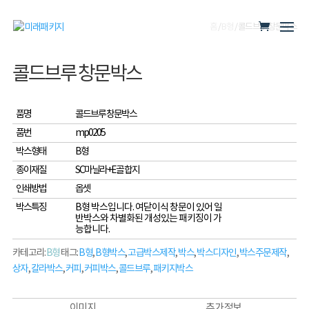
홈
/
B형
/ 콜드브루 창문박스
콜드브루 창문박스
품명
콜드브루 창문박스
품번
mp0205
박스형태
B형
종이재질
SC마닐라+E골 합지
인쇄방법
옵셋
박스특징
B형 박스입니다. 여닫이식 창문이 있어 일
반박스와 차별화된 개성있는 패키징이 가
능합니다.
카테고리:
B형
태그:
B형
,
B형박스
,
고급박스제작
,
박스
,
박스디자인
,
박스주문제작
,
상자
,
칼라박스
,
커피
,
커피박스
,
콜드브루
,
패키지박스
이미지
추가 정보