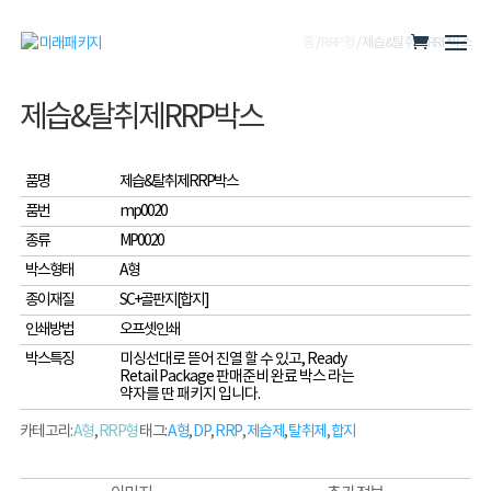
홈
/
RRP형
/ 제습&탈취제RRP박스
제습&탈취제RRP박스
품명
제습&탈취제RRP박스
품번
mp0020
종류
MP0020
박스형태
A형
종이재질
SC+골판지[합지]
인쇄방법
오프셋인쇄
박스특징
미싱선대로 뜯어 진열 할 수 있고, Ready
Retail Package 판매준비 완료 박스 라는
약자를 딴 패키지 입니다.
카테고리:
A형
,
RRP형
태그:
A형
,
DP
,
RRP
,
제습제
,
탈취제
,
합지