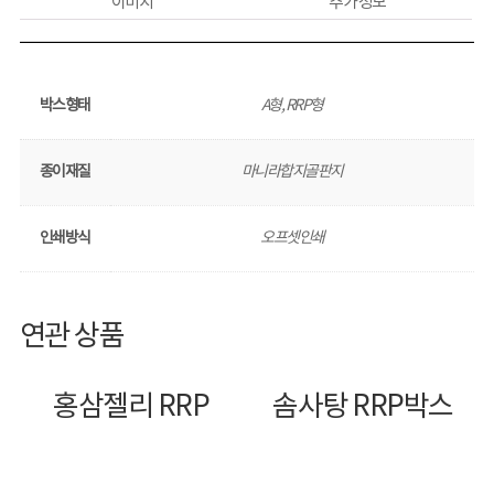
이미지
추가 정보
박스형태
A형, RRP형
종이재질
마니라합지골판지
인쇄방식
오프셋인쇄
연관 상품
홍삼젤리 RRP
솜사탕 RRP박스