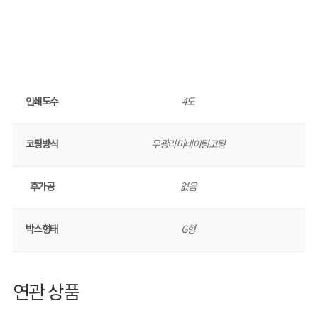
인쇄도수
4도
코팅방식
무광라미네이팅코팅
후가공
없음
박스형태
G형
연관 상품