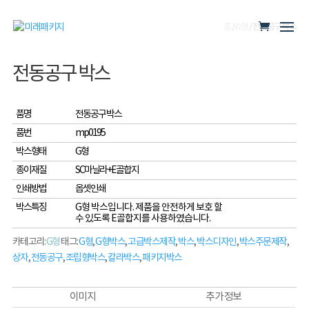
홈
/
G형
/ 전동공구 박스
전동공구 박스
품명
전동공구 박스
품번
mp0195
박스형태
G형
종이재질
SC마닐라+E골합지
인쇄방법
옵셋인쇄
박스특징
G형 박스입니다. 제품을 안전하게 보호 할
수 있도록 E골합지를 사용하였습니다.
카테고리:
G형
태그:
G형
,
G형박스
,
고급박스제작
,
박스
,
박스디자인
,
박스주문제작
,
상자
,
전동공구
,
조립형박스
,
칼라박스
,
패키지박스
이미지
추가 정보