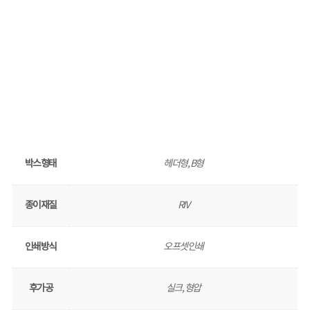
박스형태
헤더형, B형
종이재질
RIV
인쇄방식
오프셋인쇄
후가공
실크, 형압