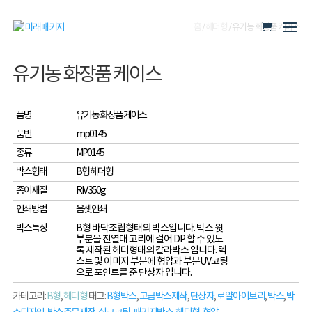
홈
/
헤더형
/ 유기농 화장품 케이스
유기농 화장품 케이스
품명
유기농 화장품 케이스
품번
mp0145
종류
MP0145
박스형태
B형 헤더형
종이재질
RIV 350g
인쇄방법
옵셋인쇄
박스특징
B형 바닥조립형태의 박스입니다. 박스 윗
부분을 진열대 고리에 걸어 DP 할 수 있도
록 제작된 헤더형태의 칼라박스 입니다. 텍
스트 및 이미지 부분에 형압과 부분UV코팅
으로 포인트를 준 단상자 입니다.
카테고리:
B형
,
헤더형
태그:
B형박스
,
고급박스제작
,
단상자
,
로얄아이보리
,
박스
,
박