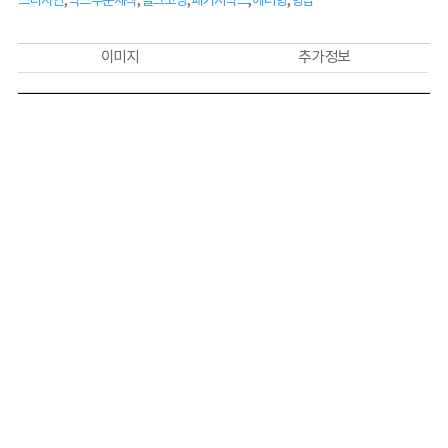
스디자인
,
박스주문제작
,
실크코팅
,
패키지박스
,
헤더형
,
형압
이미지
추가 정보