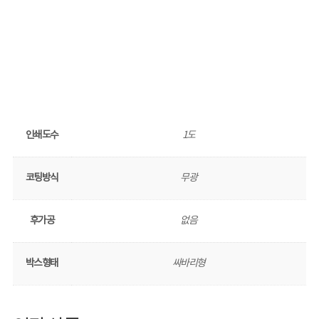
인쇄도수
1도
코팅방식
무광
후가공
없음
박스형태
싸바리형