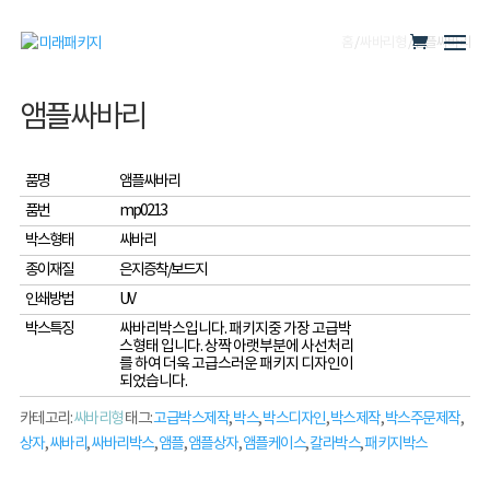
홈
/
싸바리형
/ 앰플싸바리
앰플싸바리
품명
앰플싸바리
품번
mp0213
박스형태
싸바리
종이재질
은지증착/보드지
인쇄방법
UV
박스특징
싸바리박스입니다. 패키지중 가장 고급박
스형태 입니다. 상짝 아랫부분에 사선처리
를 하여 더욱 고급스러운 패키지 디자인이
되었습니다.
카테고리:
싸바리형
태그:
고급박스제작
,
박스
,
박스디자인
,
박스제작
,
박스주문제작
,
상자
,
싸바리
,
싸바리박스
,
앰플
,
앰플상자
,
앰플케이스
,
칼라박스
,
패키지박스