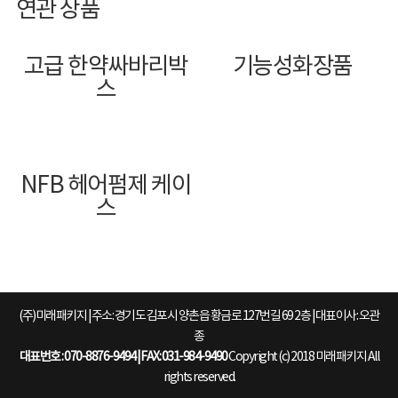
연관 상품
고급 한약싸바리박
기능성화장품
스
NFB 헤어펌제 케이
스
(주)미래패키지 | 주소: 경기도 김포시 양촌읍 황금로 127번길 69 2층 | 대표이사: 오관
종
대표번호 : 070-8876-9494 | FAX: 031-984-9490
Copyright (c) 2018 미래패키지 All
rights reserved.