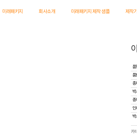
미래패키지
회사소개
미래패키지 제작 샘플
제작
품
품
종
박
종
인
박
카테