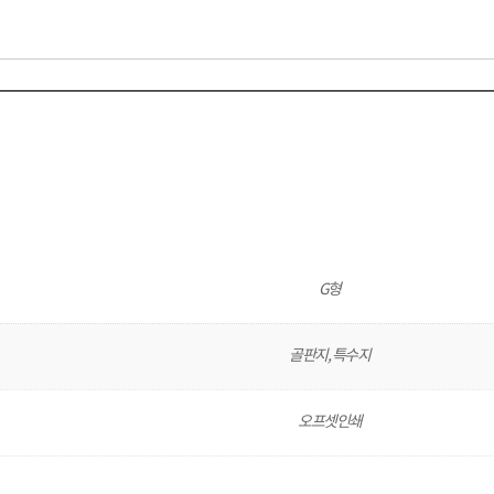
G형
골판지, 특수지
오프셋인쇄