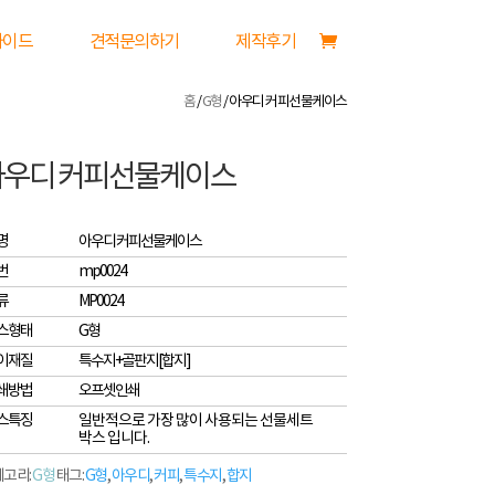
가이드
견적문의하기
제작후기
홈
/
G형
/ 아우디 커피선물케이스
아우디 커피선물케이스
명
아우디 커피선물케이스
번
mp0024
류
MP0024
스형태
G형
이재질
특수지+골판지[합지]
쇄방법
오프셋인쇄
스특징
일반적으로 가장 많이 사용되는 선물세트
박스 입니다.
고리:
G형
태그:
G형
,
아우디
,
커피
,
특수지
,
합지