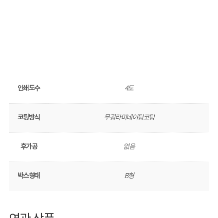
인쇄도수
4도
코팅방식
무광라미네이팅코팅
후가공
없음
박스형태
B형