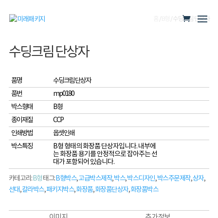
홈
/
B형
/ 수딩크림 단상자
수딩크림 단상자
품명
수딩크림 단상자
품번
mp0180
박스형태
B형
종이재질
CCP
인쇄방법
옵셋인쇄
박스특징
B형 형태의 화장품 단상자입니다. 내부에
는 화장품 용기를 안정적으로 잡아주는 선
대가 포함되어 있습니다.
카테고리:
B형
태그:
B형박스
,
고급박스제작
,
박스
,
박스디자인
,
박스주문제작
,
상자
,
선대
,
칼라박스
,
패키지박스
,
화장품
,
화장품단상자
,
화장품박스
이미지
추가 정보