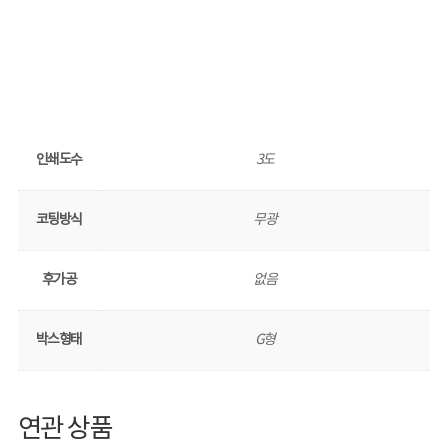
인쇄도수
3도
코팅방식
무광
후가공
없음
박스형태
G형
연관 상품