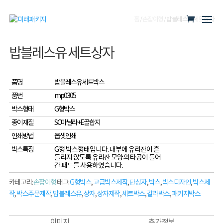
홈
/
손잡이형
/ 밥블레스유 세트상자
밥블레스유 세트상자
품명
밥블레스유 세트박스
품번
mp0305
박스형태
G형박스
종이재질
SC마닐라+E골합지
인쇄방법
옵셋인쇄
박스특징
G형 박스형태입니다. 내부에 유리잔이 흔
들리지 않도록 유리잔 모양의 타공이 들어
간 패드를 사용하였습니다.
카테고리:
손잡이형
태그:
G형박스
,
고급박스제작
,
단상자
,
박스
,
박스디자인
,
박스제
작
,
박스주문제작
,
밥블레스유
,
상자
,
상자제작
,
세트박스
,
칼라박스
,
패키지박스
이미지
추가 정보