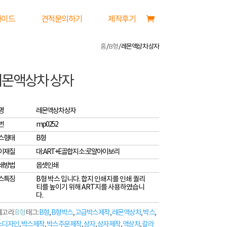
가이드
견적문의하기
제작후기
홈
/
B형
/ 레몬액상차 상자
레몬액상차 상자
명
레몬액상차 상자
번
mp0252
스형태
B형
이재질
대 : ART+E골합지 소 : 로얄아이보리
쇄방법
옵셋인쇄
스특징
B형 박스 입니다. 합지 인쇄지를 인쇄 퀄리
티를 높이기 위해 ART지를 사용하였습니
다.
고리:
B형
태그:
B형
,
B형박스
,
고급박스제작
,
레몬액상차
,
박스
,
스디자인
,
박스제작
,
박스주문제작
,
상자
,
상자제작
,
액상차
,
칼라