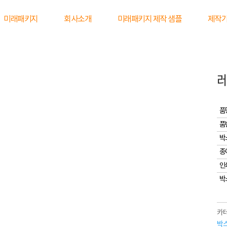
미래패키지
회사소개
미래패키지 제작 샘플
제작
품
품
박
종
인
박
카테
박