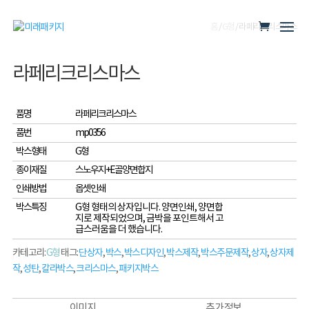
홈
/
G형
/ 라페리크리스마스
라페리크리스마스
품명
라페리크리스마스
품번
mp0356
박스형태
G형
종이재질
스노우지+E골양면합지
인쇄방법
옵셋인쇄
박스특징
G형 형태의 상자입니다. 양면인쇄, 양면합
지로 제작되었으며, 금박을 포인트해서 고
급스러움을 더 했습니다.
카테고리:
G형
태그:
단상자
,
박스
,
박스디자인
,
박스제작
,
박스주문제작
,
상자
,
상자제
작
,
성탄
,
칼라박스
,
크리스마스
,
패키지박스
이미지
추가 정보