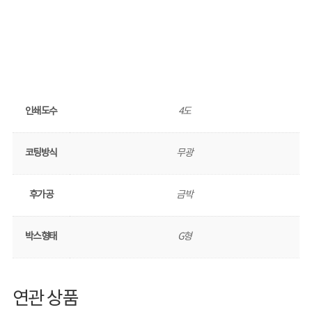
인쇄도수
4도
코팅방식
무광
후가공
금박
박스형태
G형
연관 상품