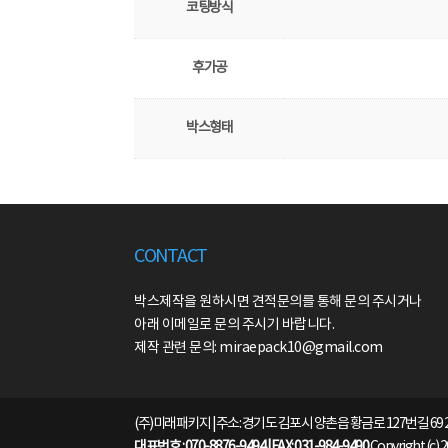
코팅방식
후가공
박스형태
CONTACT
박스제작을 원하시면 견적문의를 통해 문의 주시거나
아래 이메일로 문의 주시기 바랍니다.
제작 관련 문의: miraepack10@gmail.com
(주)미래패키지 | 주소: 경기도 김포시 양촌읍 황금로 127번길 69 
대표번호 : 070-8876-9494 | FAX: 031-984-9490
Copyright (c) 