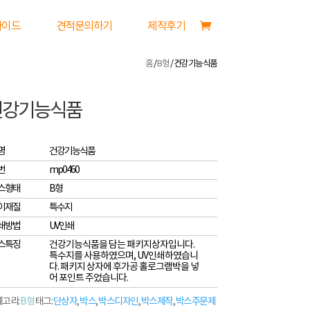
가이드
견적문의하기
제작후기
홈
/
B형
/ 건강기능식품
건강기능식품
명
건강기능식품
번
mp0460
스형태
B형
이재질
특수지
쇄방법
UV인쇄
스특징
건강기능식품을 담는 패키지상자입니다.
특수지를 사용하였으며, UV인쇄하였습니
다. 패키지 상자에 후가공 홀로그램박을 넣
어 포인트 주었습니다.
고리:
B형
태그:
단상자
,
박스
,
박스디자인
,
박스제작
,
박스주문제