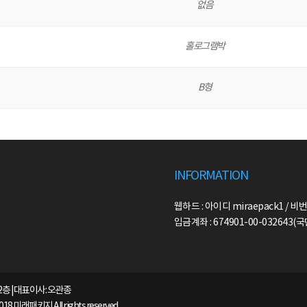
없음
홀로그램박
B형
INFORMATION
웹하드 : 아이디 miraepack1 / 비번
입금계좌 : 674901-00-032643
2층 | 대표이사: 오관종
2018 미래패키지 All rights reserved.