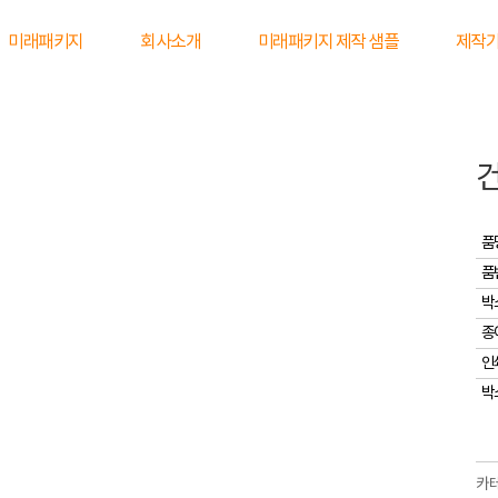
미래패키지
회사소개
미래패키지 제작 샘플
제작
품
품
박
종
인
박
카테