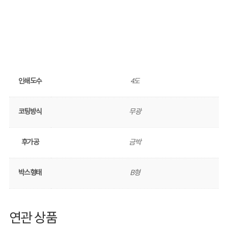
인쇄도수
4도
코팅방식
무광
후가공
금박
박스형태
B형
연관 상품