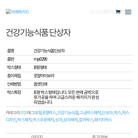
홈
/
B형
/ 건강기능식품 단상자
건강기능식품 단상자
품명
건강기능식품 단상자
품번
mp0290
박스형태
B형 형태
종이재질
로얄아이보리
인쇄방법
옵셋인쇄
박스특징
B형 박스형태입니다. 모든 면에 금박으로
후가공을 하여 고급스러운 패키지가 완성
되었습니다.
카테고리:
B형
태그:
B형
,
B형박스
,
건강기능식품
,
고급박스제작
,
단상자
,
박스
,
박스
디자인
,
박스제작
,
박스주문제작
,
상자
,
상자제작
,
칼라박스
,
패키지박스
이미지
추가 정보