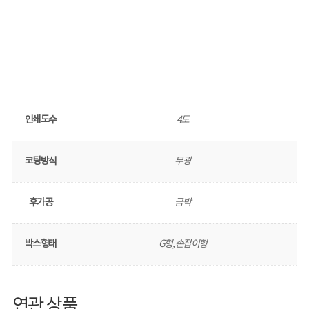
인쇄도수
4도
코팅방식
무광
후가공
금박
박스형태
G형, 손잡이형
연관 상품