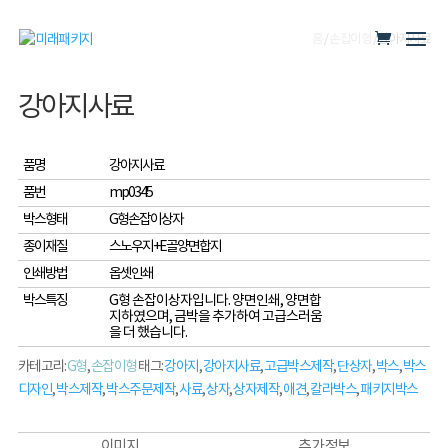
홈
/
손잡이형
/ 강아지사료
강아지사료
품명
강아지사료
품번
mp0345
박스형태
G형손잡이상자
종이재질
스노우지+E골양면합지
인쇄방법
옵셋인쇄
박스특징
G형 손잡이상자입니다. 양면인쇄, 양면합
지하였으며, 금박을 추가하여 고급스러움
을 더 했습니다.
카테고리:
G형
,
손잡이형
태그:
강아지
,
강아지사료
,
고급박스제작
,
단상자
,
박스
,
박스
디자인
,
박스제작
,
박스주문제작
,
사료
,
상자
,
상자제작
,
애견
,
칼라박스
,
패키지박스
이미지
추가 정보