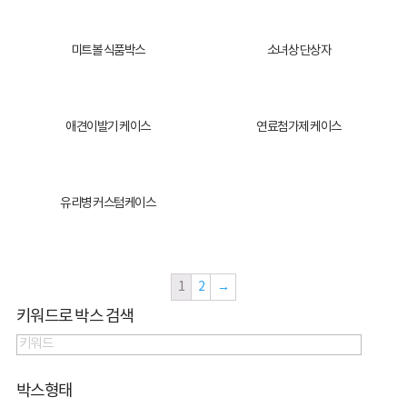
미트볼 식품박스
소녀상 단상자
애견이발기 케이스
연료첨가제 케이스
유리병 커스텀케이스
1
2
→
키워드로 박스 검색
박스형태