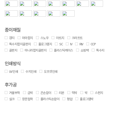
종이재질
갱지
마마합지
스노우
아트지
크라프트
특수지합지골판지
홀로그램지
SC
IV
RIV
CCP
골판지
마니라합지골판지
플라스틱케이스
쇼핑백
특수지
인쇄방식
UV 인쇄
수지인쇄
오프셋인쇄
후가공
거울부착
금박
끈손잡이
리본
먹박
박
스펀지
실크
창문접착
플라스틱손잡이
형압
홀로그램박