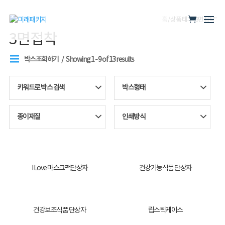
홈
/ 상품 태그 “3면접착”
3면접착
박스조회하기
Showing 1 - 9 of 13 results
키워드로 박스 검색
박스형태
종이재질
인쇄방식
I Love 마스크팩단상자
건강기능식품 단상자
건강보조식품 단상자
립스틱케이스