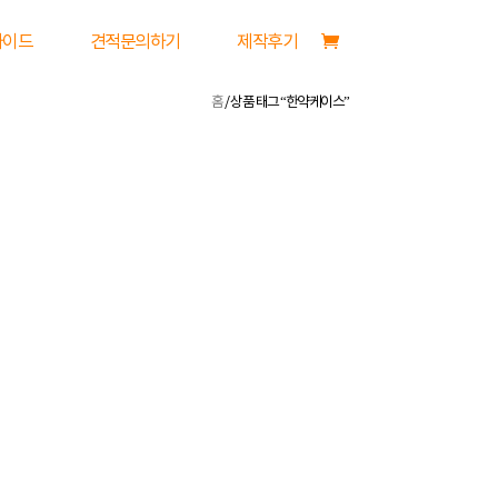
가이드
견적문의하기
제작후기
홈
/ 상품 태그 “한약케이스”