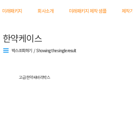
미래패키지
회사소개
미래패키지 제작 샘플
제작
한약케이스
박스조회하기
Showing the single result
고급 한약싸바리박스