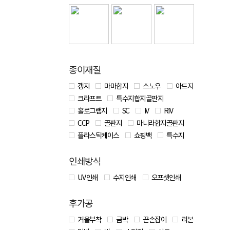
종이재질
갱지
마마합지
스노우
아트지
크라프트
특수지합지골판지
홀로그램지
SC
IV
RIV
CCP
골판지
마니라합지골판지
플라스틱케이스
쇼핑백
특수지
인쇄방식
UV 인쇄
수지인쇄
오프셋인쇄
후가공
거울부착
금박
끈손잡이
리본