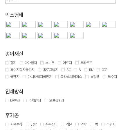
박스형태
종이재질
갱지
마마합지
스노우
아트지
크라프트
특수지합지골판지
홀로그램지
SC
IV
RIV
CCP
골판지
마니라합지골판지
플라스틱케이스
쇼핑백
특수지
인쇄방식
UV 인쇄
수지인쇄
오프셋인쇄
후가공
거울부착
금박
끈손잡이
리본
먹박
박
스펀지