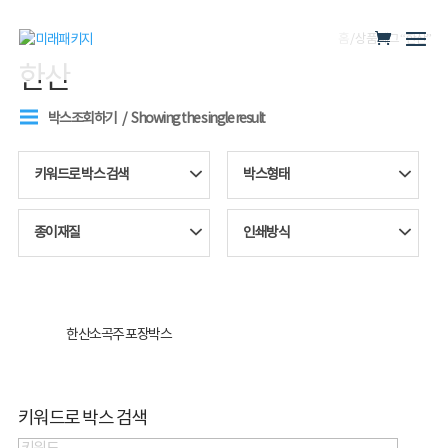
홈
/ 상품 태그 “한산”
한산
박스조회하기
Showing the single result
키워드로 박스 검색
박스형태
종이재질
인쇄방식
한산소곡주 포장박스
키워드로 박스 검색