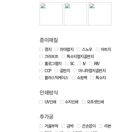
종이재질
갱지
마마합지
스노우
아트지
크라프트
특수지합지골판지
홀로그램지
SC
IV
RIV
CCP
골판지
마니라합지골판지
플라스틱케이스
쇼핑백
특수지
인쇄방식
UV 인쇄
수지인쇄
오프셋인쇄
후가공
거울부착
금박
끈손잡이
리본