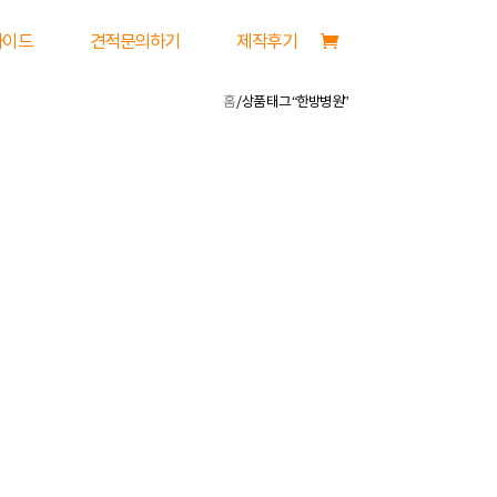
가이드
견적문의하기
제작후기
홈
/ 상품 태그 “한방병원”