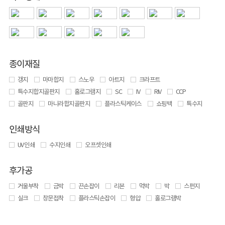
종이재질
갱지
마마합지
스노우
아트지
크라프트
특수지합지골판지
홀로그램지
SC
IV
RIV
CCP
골판지
마니라합지골판지
플라스틱케이스
쇼핑백
특수지
인쇄방식
UV 인쇄
수지인쇄
오프셋인쇄
후가공
거울부착
금박
끈손잡이
리본
먹박
박
스펀지
실크
창문접착
플라스틱손잡이
형압
홀로그램박