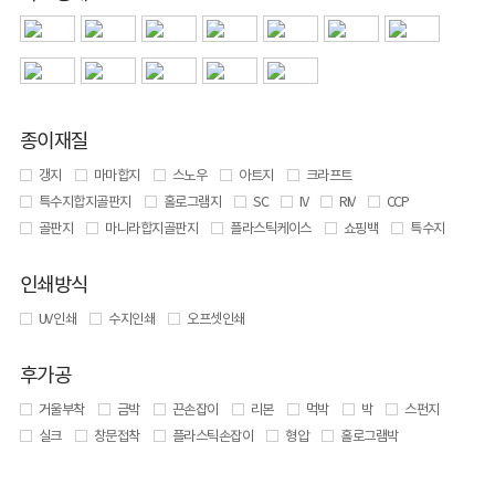
종이재질
갱지
마마합지
스노우
아트지
크라프트
특수지합지골판지
홀로그램지
SC
IV
RIV
CCP
골판지
마니라합지골판지
플라스틱케이스
쇼핑백
특수지
인쇄방식
UV 인쇄
수지인쇄
오프셋인쇄
후가공
거울부착
금박
끈손잡이
리본
먹박
박
스펀지
실크
창문접착
플라스틱손잡이
형압
홀로그램박