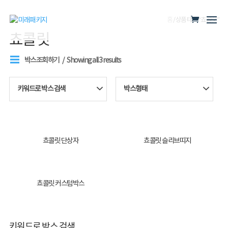
홈
/ 상품 태그 “쵸콜릿”
쵸콜릿
박스조회하기
Showing all 3 results
키워드로 박스 검색
박스형태
쵸콜릿 단상자
쵸콜릿 슬리브띠지
쵸콜릿 커스텀박스
키워드로 박스 검색