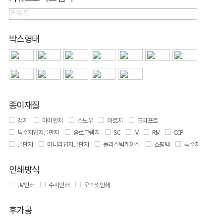
박스형태
종이재질
갱지
마마합지
스노우
아트지
크라프트
특수지합지골판지
홀로그램지
SC
IV
RIV
CCP
골판지
마니라합지골판지
플라스틱케이스
쇼핑백
특수지
인쇄방식
UV 인쇄
수지인쇄
오프셋인쇄
후가공