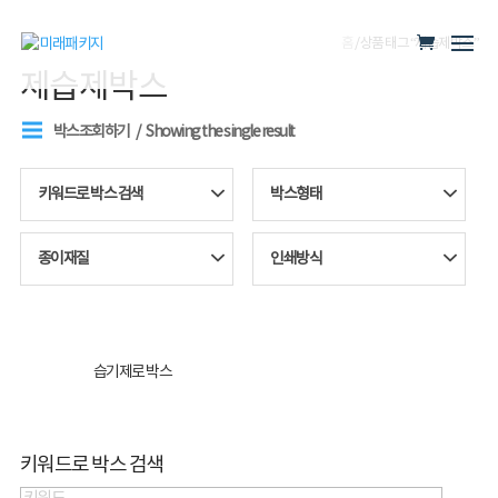
홈
/ 상품 태그 “제습제박스”
제습제박스
박스조회하기
Showing the single result
키워드로 박스 검색
박스형태
종이재질
인쇄방식
습기제로 박스
키워드로 박스 검색