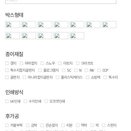
박스형태
종이재질
갱지
마마합지
스노우
아트지
크라프트
특수지합지골판지
홀로그램지
SC
IV
RIV
CCP
골판지
마니라합지골판지
플라스틱케이스
쇼핑백
특수지
인쇄방식
UV 인쇄
수지인쇄
오프셋인쇄
후가공
거울부착
금박
끈손잡이
리본
먹박
박
스펀지