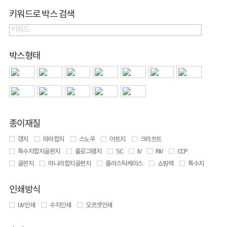
키워드로 박스 검색
박스형태
종이재질
갱지
마마합지
스노우
아트지
크라프트
특수지합지골판지
홀로그램지
SC
IV
RIV
CCP
골판지
마니라합지골판지
플라스틱케이스
쇼핑백
특수지
인쇄방식
UV 인쇄
수지인쇄
오프셋인쇄