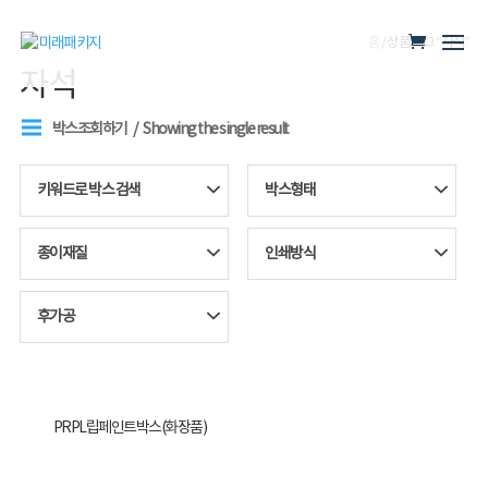
홈
/ 상품 태그 “자석”
자석
박스조회하기
Showing the single result
키워드로 박스 검색
박스형태
종이재질
인쇄방식
후가공
PRPL립페인트박스(화장품)