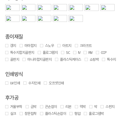
종이재질
갱지
마마합지
스노우
아트지
크라프트
특수지합지골판지
홀로그램지
SC
IV
RIV
CCP
골판지
마니라합지골판지
플라스틱케이스
쇼핑백
특수지
인쇄방식
UV 인쇄
수지인쇄
오프셋인쇄
후가공
거울부착
금박
끈손잡이
리본
먹박
박
스펀지
실크
창문접착
플라스틱손잡이
형압
홀로그램박