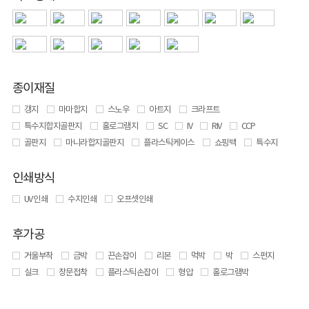
종이재질
갱지
마마합지
스노우
아트지
크라프트
특수지합지골판지
홀로그램지
SC
IV
RIV
CCP
골판지
마니라합지골판지
플라스틱케이스
쇼핑백
특수지
인쇄방식
UV 인쇄
수지인쇄
오프셋인쇄
후가공
거울부착
금박
끈손잡이
리본
먹박
박
스펀지
실크
창문접착
플라스틱손잡이
형압
홀로그램박