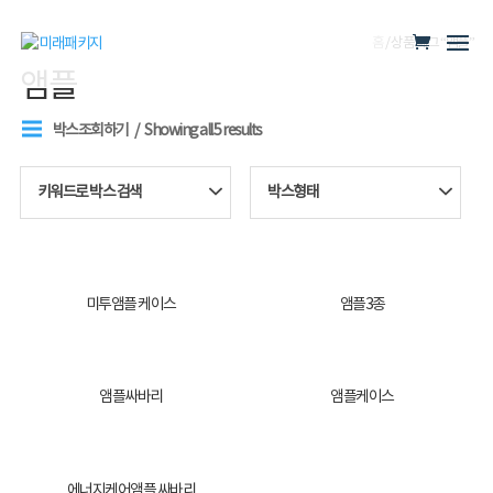
홈
/ 상품 태그 “앰플”
앰플
박스조회하기
Showing all 5 results
키워드로 박스 검색
박스형태
미투앰플 케이스
앰플3종
앰플싸바리
앰플케이스
에너지케어앰플 싸바리