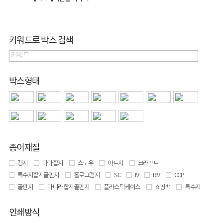
키워드로 박스 검색
박스형태
종이재질
갱지
마마합지
스노우
아트지
크라프트
특수지합지골판지
홀로그램지
SC
IV
RIV
CCP
골판지
마니라합지골판지
플라스틱케이스
쇼핑백
특수지
인쇄방식