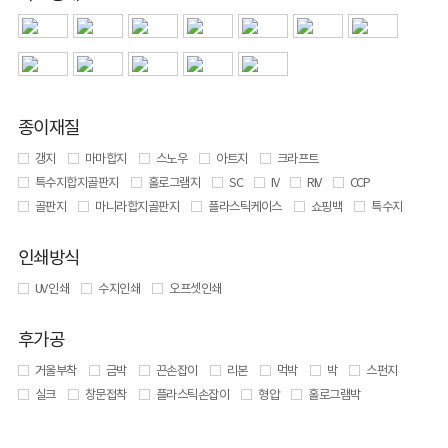
종이재질
갱지
마마합지
스노우
아트지
크라프트
특수지합지골판지
홀로그램지
SC
IV
RIV
CCP
골판지
마니라합지골판지
플라스틱케이스
쇼핑백
특수지
인쇄방식
UV 인쇄
수지인쇄
오프셋인쇄
후가공
거울부착
금박
끈손잡이
리본
먹박
박
스펀지
실크
창문접착
플라스틱손잡이
형압
홀로그램박