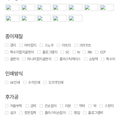
종이재질
갱지
마마합지
스노우
아트지
크라프트
특수지합지골판지
홀로그램지
SC
IV
RIV
CCP
골판지
마니라합지골판지
플라스틱케이스
쇼핑백
특수지
인쇄방식
UV 인쇄
수지인쇄
오프셋인쇄
후가공
거울부착
금박
끈손잡이
리본
먹박
박
스펀지
실크
창문접착
플라스틱손잡이
형압
홀로그램박