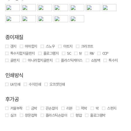
종이재질
갱지
마마합지
스노우
아트지
크라프트
특수지합지골판지
홀로그램지
SC
IV
RIV
CCP
골판지
마니라합지골판지
플라스틱케이스
쇼핑백
특수지
인쇄방식
UV 인쇄
수지인쇄
오프셋인쇄
후가공
거울부착
금박
끈손잡이
리본
먹박
박
스펀지
실크
창문접착
플라스틱손잡이
형압
홀로그램박