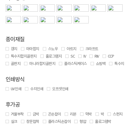
종이재질
갱지
마마합지
스노우
아트지
크라프트
특수지합지골판지
홀로그램지
SC
IV
RIV
CCP
골판지
마니라합지골판지
플라스틱케이스
쇼핑백
특수지
인쇄방식
UV 인쇄
수지인쇄
오프셋인쇄
후가공
거울부착
금박
끈손잡이
리본
먹박
박
스펀지
실크
창문접착
플라스틱손잡이
형압
홀로그램박