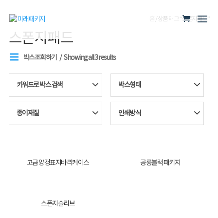
홈
/ 상품 태그 “스폰지패드”
스폰지패드
박스조회하기
Showing all 3 results
키워드로 박스 검색
박스형태
종이재질
인쇄방식
고급 양갱표지바리케이스
공룡블럭 패키지
스폰지슬리브