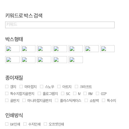
키워드로 박스 검색
박스형태
종이재질
갱지
마마합지
스노우
아트지
크라프트
특수지합지골판지
홀로그램지
SC
IV
RIV
CCP
골판지
마니라합지골판지
플라스틱케이스
쇼핑백
특수지
인쇄방식
UV 인쇄
수지인쇄
오프셋인쇄