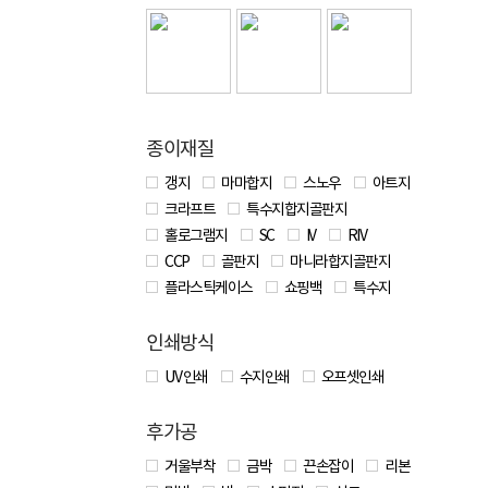
종이재질
갱지
마마합지
스노우
아트지
크라프트
특수지합지골판지
홀로그램지
SC
IV
RIV
CCP
골판지
마니라합지골판지
플라스틱케이스
쇼핑백
특수지
인쇄방식
UV 인쇄
수지인쇄
오프셋인쇄
후가공
거울부착
금박
끈손잡이
리본