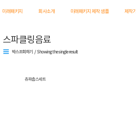
미래패키지
회사소개
미래패키지 제작 샘플
제작
스파클링음료
박스조회하기
Showing the single result
츄파춥스세트