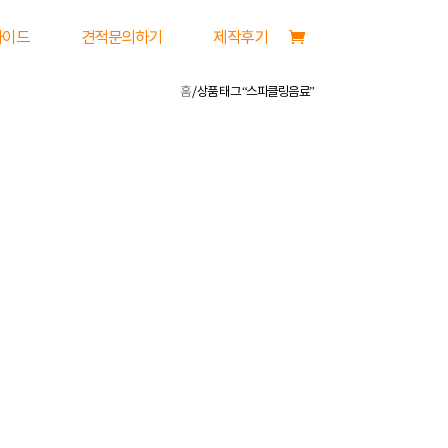
가이드
견적문의하기
제작후기
홈
/ 상품 태그 “스파클링음료”