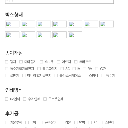
박스형태
종이재질
갱지
마마합지
스노우
아트지
크라프트
특수지합지골판지
홀로그램지
SC
IV
RIV
CCP
골판지
마니라합지골판지
플라스틱케이스
쇼핑백
특수지
인쇄방식
UV 인쇄
수지인쇄
오프셋인쇄
후가공
거울부착
금박
끈손잡이
리본
먹박
박
스펀지