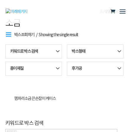
홈
/ 상품 태그 “소금”
소금
박스조회하기
Showing the single result
키워드로 박스 검색
박스형태
종이재질
후가공
깸파리소금 끈손잡이 케이스
키워드로 박스 검색