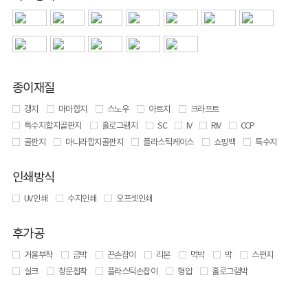
종이재질
갱지
마마합지
스노우
아트지
크라프트
특수지합지골판지
홀로그램지
SC
IV
RIV
CCP
골판지
마니라합지골판지
플라스틱케이스
쇼핑백
특수지
인쇄방식
UV 인쇄
수지인쇄
오프셋인쇄
후가공
거울부착
금박
끈손잡이
리본
먹박
박
스펀지
실크
창문접착
플라스틱손잡이
형압
홀로그램박