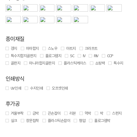
종이재질
갱지
마마합지
스노우
아트지
크라프트
특수지합지골판지
홀로그램지
SC
IV
RIV
CCP
골판지
마니라합지골판지
플라스틱케이스
쇼핑백
특수지
인쇄방식
UV 인쇄
수지인쇄
오프셋인쇄
후가공
거울부착
금박
끈손잡이
리본
먹박
박
스펀지
실크
창문접착
플라스틱손잡이
형압
홀로그램박