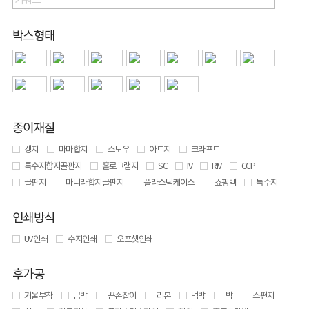
박스형태
종이재질
갱지
마마합지
스노우
아트지
크라프트
특수지합지골판지
홀로그램지
SC
IV
RIV
CCP
골판지
마니라합지골판지
플라스틱케이스
쇼핑백
특수지
인쇄방식
UV 인쇄
수지인쇄
오프셋인쇄
후가공
거울부착
금박
끈손잡이
리본
먹박
박
스펀지