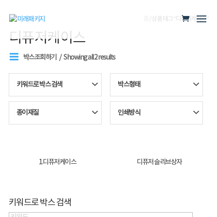
홈
/ 상품 태그 “디퓨저케이스”
디퓨저케이스
박스조회하기
Showing all 2 results
키워드로 박스 검색
박스형태
종이재질
인쇄방식
1.디퓨저케이스
디퓨저 슬리브상자
키워드로 박스 검색