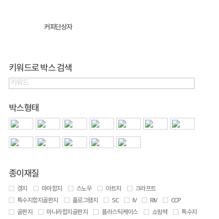
커피단상자
키워드로 박스 검색
박스형태
종이재질
갱지
마마합지
스노우
아트지
크라프트
특수지합지골판지
홀로그램지
SC
IV
RIV
CCP
골판지
마니라합지골판지
플라스틱케이스
쇼핑백
특수지