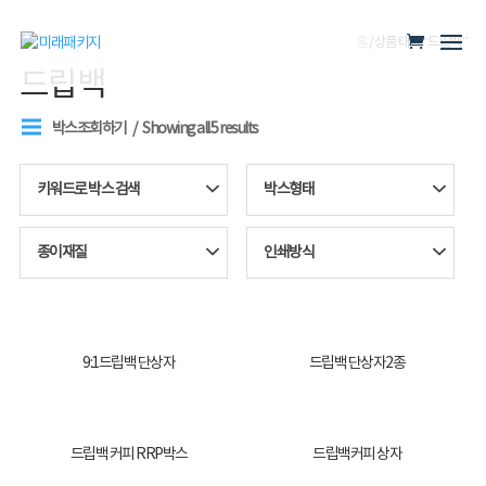
홈
/ 상품 태그 “드립백”
드립백
박스조회하기
Showing all 5 results
키워드로 박스 검색
박스형태
종이재질
인쇄방식
9:1드립백 단상자
드립백 단상자2종
드립백 커피 RRP박스
드립백커피 상자