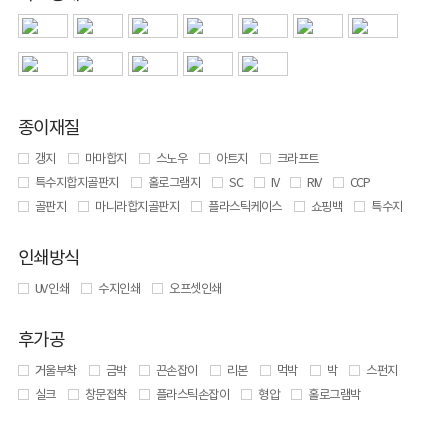
종이재질
갱지
마마합지
스노우
아트지
크라프트
특수지합지골판지
홀로그램지
SC
IV
RIV
CCP
골판지
마니라합지골판지
플라스틱케이스
쇼핑백
특수지
인쇄방식
UV 인쇄
수지인쇄
오프셋인쇄
후가공
거울부착
금박
끈손잡이
리본
먹박
박
스펀지
실크
창문접착
플라스틱손잡이
형압
홀로그램박