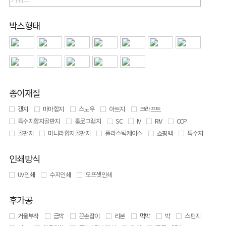
박스형태
종이재질
갱지
마마합지
스노우
아트지
크라프트
특수지합지골판지
홀로그램지
SC
IV
RIV
CCP
골판지
마니라합지골판지
플라스틱케이스
쇼핑백
특수지
인쇄방식
UV 인쇄
수지인쇄
오프셋인쇄
후가공
거울부착
금박
끈손잡이
리본
먹박
박
스펀지