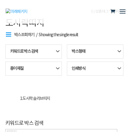
홈
/ 상품 태그 “도시락띠지”
도시락띠지
박스조회하기
Showing the single result
키워드로 박스 검색
박스형태
종이재질
인쇄방식
1.도시락 슬리브띠지
키워드로 박스 검색