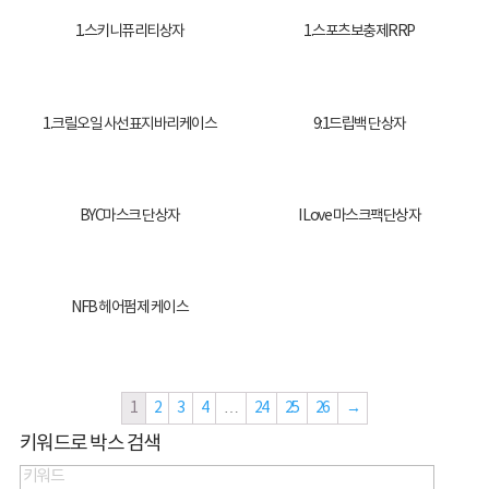
1.스키니퓨리티상자
1.스포츠보충제RRP
1.크릴오일 사선표지바리케이스
9:1드립백 단상자
BYC마스크 단상자
I Love 마스크팩단상자
NFB 헤어펌제 케이스
1
2
3
4
…
24
25
26
→
키워드로 박스 검색