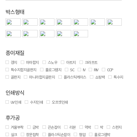
박스형태
종이재질
갱지
마마합지
스노우
아트지
크라프트
특수지합지골판지
홀로그램지
SC
IV
RIV
CCP
골판지
마니라합지골판지
플라스틱케이스
쇼핑백
특수지
인쇄방식
UV 인쇄
수지인쇄
오프셋인쇄
후가공
거울부착
금박
끈손잡이
리본
먹박
박
스펀지
실크
창문접착
플라스틱손잡이
형압
홀로그램박