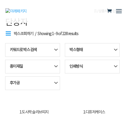
홈
/ 상품 태그 “단상자”
단상자
박스조회하기
Showing 1 - 9 of 228 results
키워드로 박스 검색
박스형태
종이재질
인쇄방식
후가공
1.도시락 슬리브띠지
1.디퓨저케이스