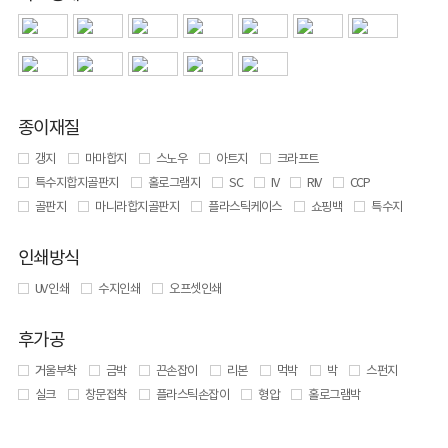
종이재질
갱지
마마합지
스노우
아트지
크라프트
특수지합지골판지
홀로그램지
SC
IV
RIV
CCP
골판지
마니라합지골판지
플라스틱케이스
쇼핑백
특수지
인쇄방식
UV 인쇄
수지인쇄
오프셋인쇄
후가공
거울부착
금박
끈손잡이
리본
먹박
박
스펀지
실크
창문접착
플라스틱손잡이
형압
홀로그램박