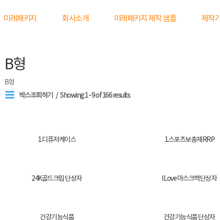
미래패키지
회사소개
미래패키지 제작 샘플
제작
B형
B형
박스조회하기
Showing 1 - 9 of 166 results
1.디퓨저케이스
1.스포츠보충제RRP
24K골드크림 단상자
I Love 마스크팩단상자
건강기능식품
건강기능식품 단상자