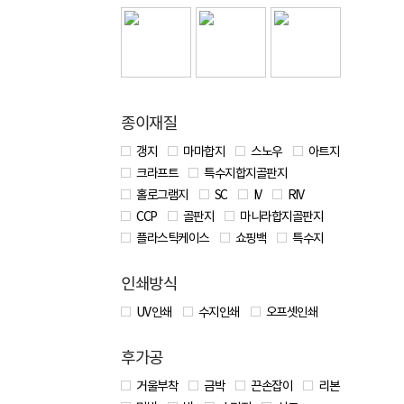
종이재질
갱지
마마합지
스노우
아트지
크라프트
특수지합지골판지
홀로그램지
SC
IV
RIV
CCP
골판지
마니라합지골판지
플라스틱케이스
쇼핑백
특수지
인쇄방식
UV 인쇄
수지인쇄
오프셋인쇄
후가공
거울부착
금박
끈손잡이
리본