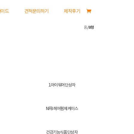
가이드
견적문의하기
제작후기
홈
/ B형
1.아이워머 단상자
NFB 헤어펌제 케이스
건강기능식품 단상자